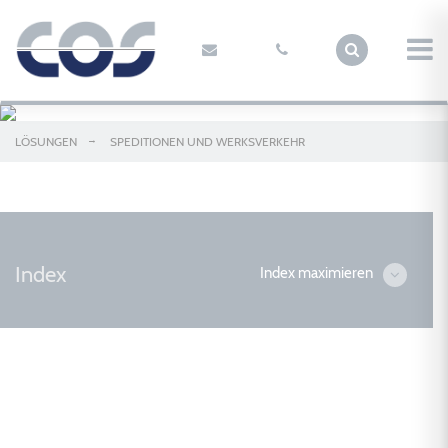
LÖSUNGEN
SPEDITIONEN UND WERKSVERKEHR
Index
Index maximieren
Tourenplanung und Disposition für Werkverkehr
und Spedition
Objektverwaltung und Fuhrparkmanagement
für Werkverkehr und Spedition