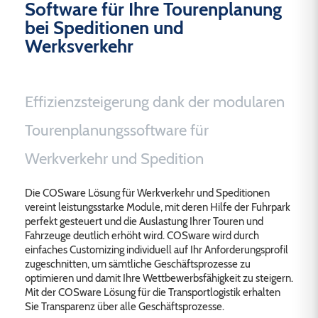
Software für Ihre Tourenplanung
Personalmanagement und
bei Speditionen und
Prämienlohnsysteme
Werksverkehr
COSware Mobile Solution Logistik für
Werkverkehr und Spedition
Effizienzsteigerung dank der modularen
Frachtkostenabrechnung / Make or Buy
Tourenplanungssoftware für
Tourenanalyse und Kundenergebnisrechnung
Werkverkehr und Spedition
Versicherungsmanagement
Die COSware Lösung für Werkverkehr und Speditionen
vereint leistungsstarke Module, mit deren Hilfe der Fuhrpark
Werkstattverwaltung und Instandhaltung
perfekt gesteuert und die Auslastung Ihrer Touren und
Fahrzeuge deutlich erhöht wird. COSware wird durch
einfaches Customizing individuell auf Ihr Anforderungsprofil
zugeschnitten, um sämtliche Geschäftsprozesse zu
optimieren und damit Ihre Wettbewerbsfähigkeit zu steigern.
Mit der COSware Lösung für die Transportlogistik erhalten
Sie Transparenz über alle Geschäftsprozesse.