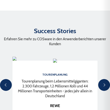
Bauhofwerkstatt und Werkstattwagen
Materialwirtschaft für Schienenfahrzeuge
COSware Mobile Solution Logistik für Werkverkehr und
Material und Ersatzteilversorgung innerhalb der Stadt
Spedition
Infrastruktur-Daten-Management für die Werkstatt
Mobile Instandhaltung
Frachtkostenabrechnung / Make or Buy
Betriebshofmanagement
Success Stories
Tourenanalyse und Kundenergebnisrechnung
Mobile Lösungen des Infrastruktur-Daten-Managements
Erfahren Sie mehr zu COSware in den Anwenderberichten unserer
Versicherungsmanagement
Kunden
Werkstattverwaltung und Instandhaltung
TOURENPLANUNG
Tourenplanung beim Lebensmittelgiganten:
2.300 Fahrzeuge, 1,2 Millionen Kolli und 44
Millionen Transporteinheiten - jedes Jahr allein in
e
Deutschland
REWE